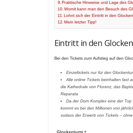
Praktische Hinweise und Lage des G
H
Womit kann man den Besuch des Gl
Lohnt sich der Eintritt in den Glocke
R
Mein letzter Tipp!
E
Eintritt in den Glock
R
Bei den Tickets zum Aufstieg auf den Glo
F
Einzeltickets nur für den Glockent
L
Alle online Tickets beinhalten fast
O
die Kathedrale von Florenz, das Bap
Reparata
R
Da der Dom Komplex eine der Top S
kommt es bei den Millionen von jährl
E
sodass der Erwerb von Tickets – ohne 
N
Glockenturm +