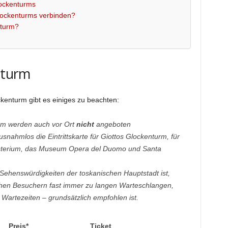
lockenturms
ockenturms verbinden?
nturm?
enturm
ckenturm gibt es einiges zu beachten:
urm werden auch vor Ort
nicht
angeboten
 ausnahmlos die
Eintrittskarte für Giottos Glockenturm, für
tisterium, das Museum Opera del Duomo und Santa
ehenswürdigkeiten der toskanischen Hauptstadt ist,
ichen Besuchern fast immer zu langen Warteschlangen,
Wartezeiten – grundsätzlich empfohlen ist.
Preis*
Ticket