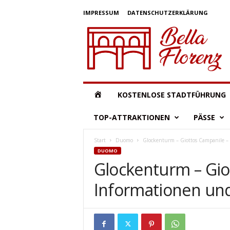
IMPRESSUM
DATENSCHUTZERKLÄRUNG
B
e
l
l
a
F
l
B
KOSTENLOSE STADTFÜHRUNG
o
r
E
TOP-ATTRAKTIONEN
PÄSSE
e
n
L
Start
Duomo
Glockenturm – Giottos Campanile – 
z
DUOMO
L
Glockenturm – Gio
Informationen un
A
F
L