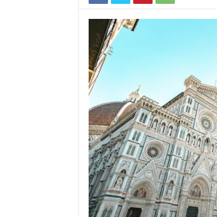
O
R
E
N
Z
|
O
N
L
I