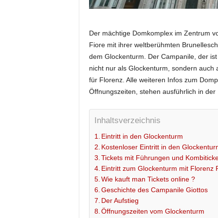
N
Der mächtige Domkomplex im Zentrum von
E
Fiore mit ihrer weltberühmten Brunellesc
dem Glockenturm. Der Campanile, der ist
-
nicht nur als Glockenturm, sondern auch 
für Florenz. Alle weiteren Infos zum Domp
R
Öffnungszeiten, stehen ausführlich in der
E
Inhaltsverzeichnis
I
Eintritt in den Glockenturm
S
Kostenloser Eintritt in den Glockentu
Tickets mit Führungen und Kombitick
E
Eintritt zum Glockenturm mit Florenz
Wie kauft man Tickets online ?
F
Geschichte des Campanile Giottos
Der Aufstieg
Ü
Öffnungszeiten vom Glockenturm