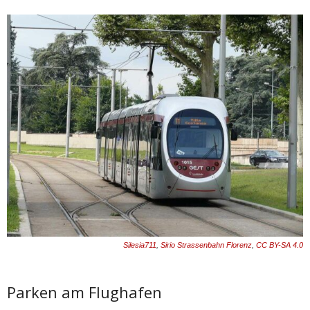
Silesia711
,
Sirio Strassenbahn Florenz
,
CC BY-SA 4.0
Parken am Flughafen