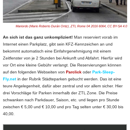
Mariordo (Mario Roberto Durán Ortiz)
,
ZTL Rome 04 2016 6064
,
CC BY-SA 4.0
An sich ist das ganz unkompliziert!
Man reserviert vorab im
Internet einen Parkplatz, gibt sein KFZ-Kennzeichen an und
bekommt automatisch eine Einfahrgenehmigung mit einem
Zeitfenster von je 2 Stunden bei Ankunft und Abfahrt. Hierfür wird
vor Ort eine kleine Gebühr verlangt. Die Reservierungen können
auf den folgenden Webseiten von
Parclick
oder
Park-Sleep-
Fly.net
in der Rubrik Städteparken gebucht werden. Das ist eine
teure Angelegenheit, dafür aber zentral und vor allem sicher. Hier
drei Vorschläge für Parken innerhalb der ZTL Zone. Die Preise
schwanken nach Parkdauer, Saison, etc. und liegen pro Stunde
zwischen € 5,00 und € 10,00 und pro Tag selten unter € 30,00 bis
40,00.