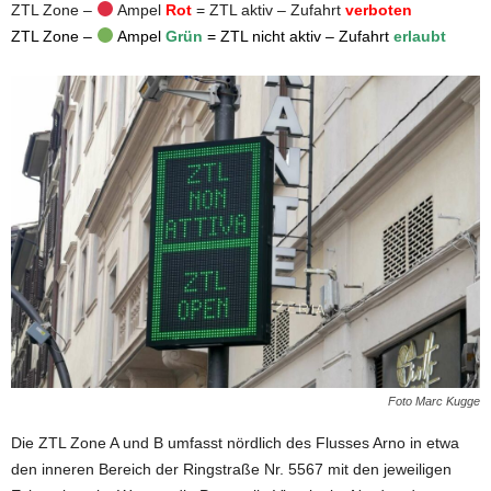
ZTL Zone –
Ampel
Rot
= ZTL aktiv
–
Zufahrt
verboten
ZTL Zone –
Ampel
Grün
= ZTL nicht aktiv
–
Zufahrt
erlaubt
Foto Marc Kugge
Die ZTL Zone A und B umfasst nördlich des Flusses Arno in etwa
den inneren Bereich der Ringstraße Nr. 5567 mit den jeweiligen